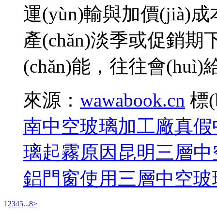
運(yùn)輸與加價(jià
產(chǎn)淡季或促銷期下單
(chǎn)能，往往會(h
來源：
wawabook.cn
標(
南中空玻璃加工廠
真假
璃起霧原因
昆明三層中
鋁門窗使用三層中空玻
1
2
3
4
5
...
8
>