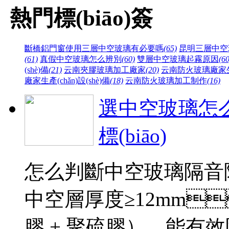
熱門標(biāo)簽
斷橋鋁門窗使用三層中空玻璃有必要嗎
(65)
昆明三層中空
(61)
真假中空玻璃怎么辨別
(60)
雙層中空玻璃起霧原因
(60
(shè)備
(21)
云南夾膠玻璃加工廠家
(20)
云南防火玻璃廠家生產(
廠家生產(chǎn)設(shè)備
(18)
云南防火玻璃加工制作
(16)
選中空玻璃怎么
標(biāo)
怎么判斷中空玻璃隔音隔熱
中空層厚度≥12mm
膠 + 聚硫膠），能