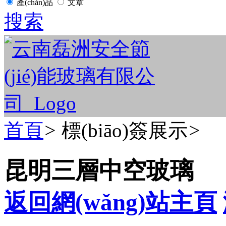
產(chǎn)品
文章
搜索
首頁
>
標(biāo)簽展示
>
昆明三層中空玻璃
返回網(wǎng)站主頁