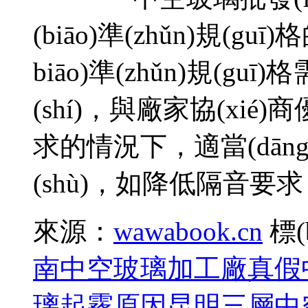
(biāo)準(zhǔn)規(gu
biāo)準(zhǔn)規(guī)
(shí)，與廠家協(xié)
求的情況下，適當(d
(shù)，如降低隔音要
來源：
wawabook.cn
標(
南中空玻璃加工廠
真假
璃起霧原因
昆明三層中