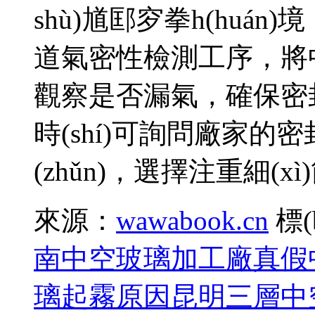
shù)馗邼穸拳h(huán)境
道氣密性檢測工序，將中
觀察是否漏氣，確保密封性能達
時(shí)可詢問廠家的密
(zhǔn)，選擇注重細(xì)節(j
來源：
wawabook.cn
標(
南中空玻璃加工廠
真假
璃起霧原因
昆明三層中